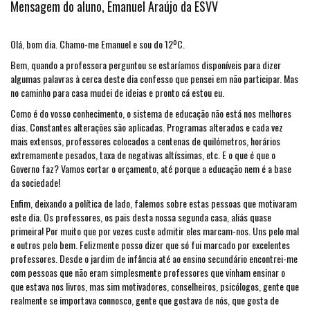
Mensagem do aluno, Emanuel Araújo da ESVV
Olá, bom dia. Chamo-me Emanuel e sou do 12ºC.
Bem, quando a professora perguntou se estaríamos disponíveis para dizer
algumas palavras à cerca deste dia confesso que pensei em não participar. Mas
no caminho para casa mudei de ideias e pronto cá estou eu.
Como é do vosso conhecimento, o sistema de educação não está nos melhores
dias. Constantes alterações são aplicadas. Programas alterados e cada vez
mais extensos, professores colocados a centenas de quilómetros, horários
extremamente pesados, taxa de negativas altíssimas, etc. E o que é que o
Governo faz? Vamos cortar o orçamento, até porque a educação nem é a base
da sociedade!
Enfim, deixando a política de lado, falemos sobre estas pessoas que motivaram
este dia. Os professores, os pais desta nossa segunda casa, aliás quase
primeira! Por muito que por vezes custe admitir eles marcam-nos. Uns pelo mal
e outros pelo bem. Felizmente posso dizer que só fui marcado por excelentes
professores. Desde o jardim de infância até ao ensino secundário encontrei-me
com pessoas que não eram simplesmente professores que vinham ensinar o
que estava nos livros, mas sim motivadores, conselheiros, psicólogos, gente que
realmente se importava connosco, gente que gostava de nós, que gosta de