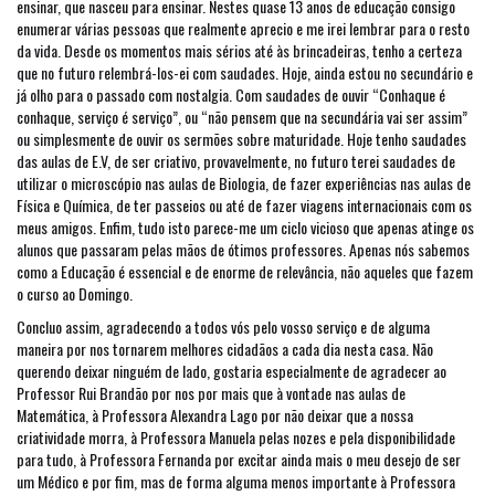
ensinar, que nasceu para ensinar. Nestes quase 13 anos de educação consigo
enumerar várias pessoas que realmente aprecio e me irei lembrar para o resto
da vida. Desde os momentos mais sérios até às brincadeiras, tenho a certeza
que no futuro relembrá-los-ei com saudades. Hoje, ainda estou no secundário e
já olho para o passado com nostalgia. Com saudades de ouvir “Conhaque é
conhaque, serviço é serviço”, ou “não pensem que na secundária vai ser assim”
ou simplesmente de ouvir os sermões sobre maturidade. Hoje tenho saudades
das aulas de E.V, de ser criativo, provavelmente, no futuro terei saudades de
utilizar o microscópio nas aulas de Biologia, de fazer experiências nas aulas de
Física e Química, de ter passeios ou até de fazer viagens internacionais com os
meus amigos. Enfim, tudo isto parece-me um ciclo vicioso que apenas atinge os
alunos que passaram pelas mãos de ótimos professores. Apenas nós sabemos
como a Educação é essencial e de enorme de relevância, não aqueles que fazem
o curso ao Domingo.
Concluo assim, agradecendo a todos vós pelo vosso serviço e de alguma
maneira por nos tornarem melhores cidadãos a cada dia nesta casa. Não
querendo deixar ninguém de lado, gostaria especialmente de agradecer ao
Professor Rui Brandão por nos por mais que à vontade nas aulas de
Matemática, à Professora Alexandra Lago por não deixar que a nossa
criatividade morra, à Professora Manuela pelas nozes e pela disponibilidade
para tudo, à Professora Fernanda por excitar ainda mais o meu desejo de ser
um Médico e por fim, mas de forma alguma menos importante à Professora