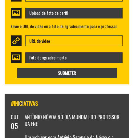
Upload de foto de perfil
Envie o URL do video ou a foto de agradecimento para o professor.
Foto de agradecimento
SUBMETER
#INICIATIVAS
OUT
ANTÓNIO NÓVOA NO DIA MUNDIAL DO PROFESSOR
05
DA FNE
Um webinar com António Sampaio da Nóvoa e a