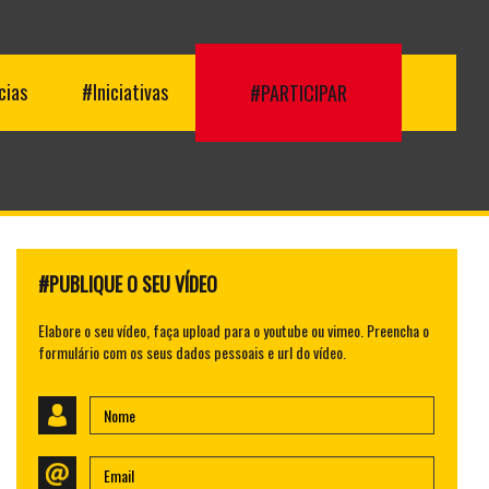
cias
#Iniciativas
#PARTICIPAR
#PUBLIQUE O SEU VÍDEO
Elabore o seu vídeo, faça upload para o youtube ou vimeo. Preencha o
formulário com os seus dados pessoais e url do vídeo.