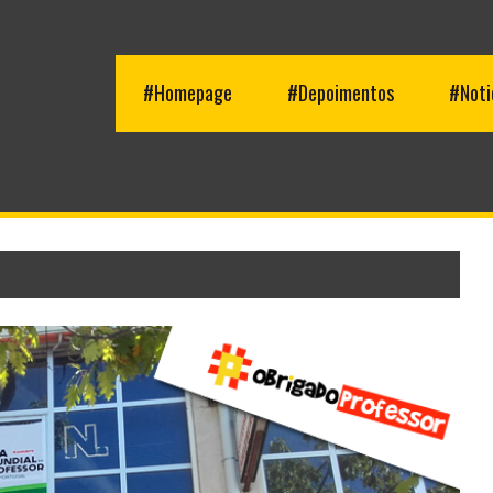
#Homepage
#Depoimentos
#Noti