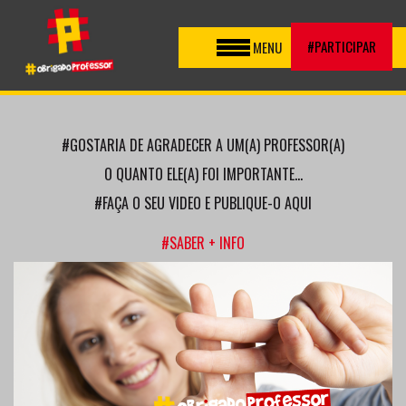
Toggle
#PARTICIPAR
MENU
navigation
#GOSTARIA DE AGRADECER A UM(A) PROFESSOR(A)
O QUANTO ELE(A) FOI IMPORTANTE...
#FAÇA O SEU VIDEO E PUBLIQUE-O AQUI
#SABER + INFO