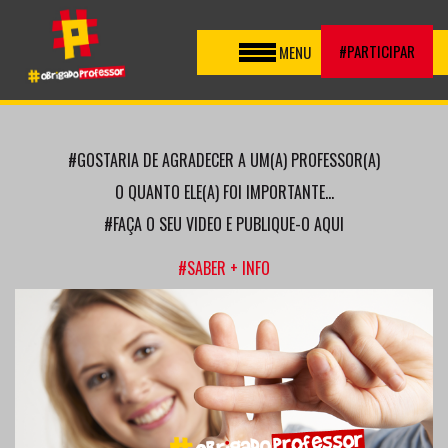
Toggle
#PARTICIPAR
MENU
navigation
#GOSTARIA DE AGRADECER A UM(A) PROFESSOR(A)
O QUANTO ELE(A) FOI IMPORTANTE...
#FAÇA O SEU VIDEO E PUBLIQUE-O AQUI
#SABER + INFO