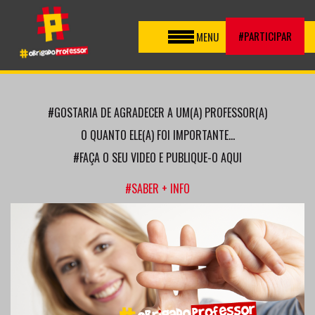
Toggle
#PARTICIPAR
MENU
navigation
#GOSTARIA DE AGRADECER A UM(A) PROFESSOR(A)
O QUANTO ELE(A) FOI IMPORTANTE...
#FAÇA O SEU VIDEO E PUBLIQUE-O AQUI
#SABER + INFO