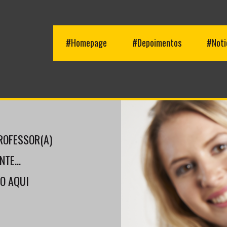
#Homepage
#Depoimentos
#Noti
ROFESSOR(A)
TE...
-O AQUI