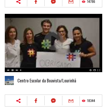
14786
Centro Escolar da Boavista/Lourinhã
18344