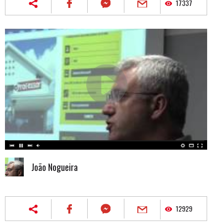
17337
João Nogueira
12929